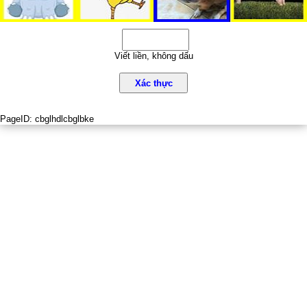
Viết liền, không dấu
Xác thực
PageID:
cbglhdlcbglbke