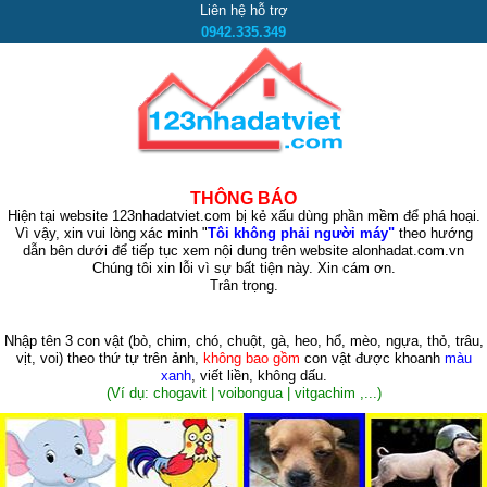
Liên hệ hỗ trợ
0942.335.349
THÔNG BÁO
Hiện tại website 123nhadatviet.com bị kẻ xấu dùng phần mềm để phá hoại.
Vì vậy, xin vui lòng xác minh "
Tôi không phải người máy"
theo hướng
dẫn bên dưới để tiếp tục xem nội dung trên website alonhadat.com.vn
Chúng tôi xin lỗi vì sự bất tiện này. Xin cám ơn.
Trân trọng.
Nhập tên 3 con vật
(bò, chim, chó, chuột, gà, heo, hổ, mèo, ngựa, thỏ, trâu,
vịt, voi)
theo thứ tự trên ảnh,
không bao gồm
con vật được khoanh
màu
xanh
, viết liền, không dấu.
(Ví dụ: chogavit | voibongua | vitgachim ,...)