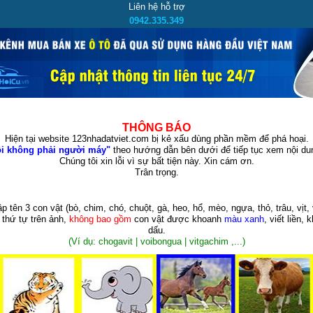
Liên hệ hỗ trợ
0942.335.349
THÔNG BÁO
Hiện tại website 123nhadatviet.com bị kẻ xấu dùng phần mềm để phá hoại.
i không phải người máy"
theo hướng dẫn bên dưới để tiếp tục xem nội dun
Chúng tôi xin lỗi vì sự bất tiện này. Xin cám ơn.
Trân trọng.
p tên 3 con vật
(bò, chim, chó, chuột, gà, heo, hổ, mèo, ngựa, thỏ, trâu, vịt, 
 thứ tự trên ảnh,
không bao gồm
con vật được khoanh
màu xanh
, viết liền, 
dấu.
(Ví dụ: chogavit | voibongua | vitgachim ,...)