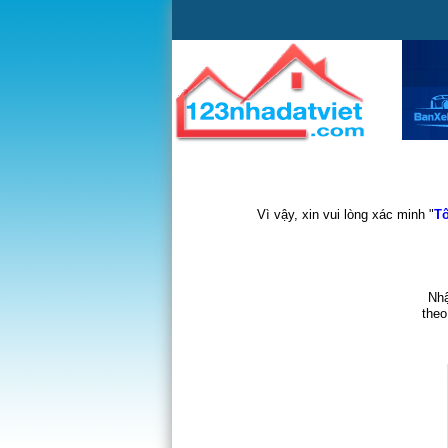
Vì vậy, xin vui lòng xác minh "
Tô
Nhậ
theo