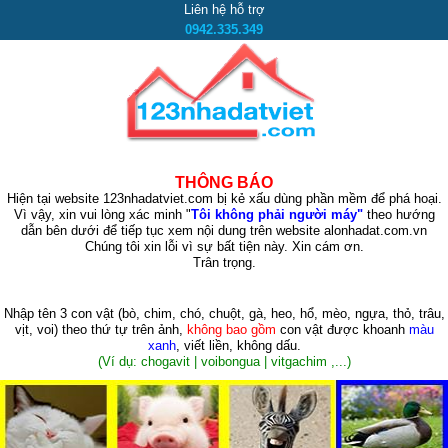
Liên hệ hỗ trợ
0942.335.349
THÔNG BÁO
Hiện tại website 123nhadatviet.com bị kẻ xấu dùng phần mềm để phá hoại.
Vì vậy, xin vui lòng xác minh "
Tôi không phải người máy"
theo hướng
dẫn bên dưới để tiếp tục xem nội dung trên website alonhadat.com.vn
Chúng tôi xin lỗi vì sự bất tiện này. Xin cám ơn.
Trân trọng.
Nhập tên 3 con vật
(bò, chim, chó, chuột, gà, heo, hổ, mèo, ngựa, thỏ, trâu,
vịt, voi)
theo thứ tự trên ảnh,
không bao gồm
con vật được khoanh
màu
xanh
, viết liền, không dấu.
(Ví dụ: chogavit | voibongua | vitgachim ,...)