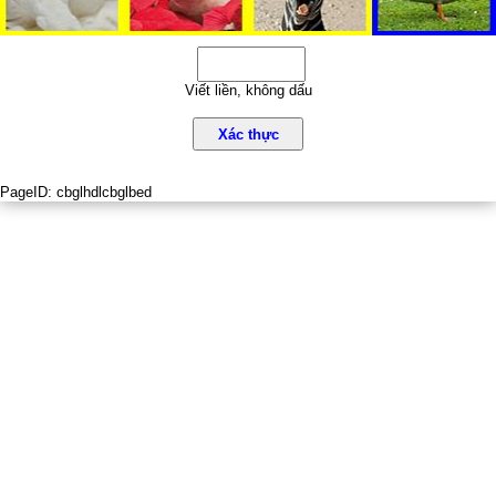
Viết liền, không dấu
Xác thực
PageID:
cbglhdlcbglbed