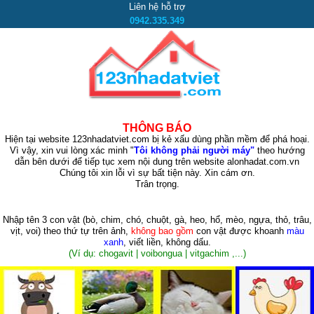
Liên hệ hỗ trợ
0942.335.349
THÔNG BÁO
Hiện tại website 123nhadatviet.com bị kẻ xấu dùng phần mềm để phá hoại.
Vì vậy, xin vui lòng xác minh "
Tôi không phải người máy"
theo hướng
dẫn bên dưới để tiếp tục xem nội dung trên website alonhadat.com.vn
Chúng tôi xin lỗi vì sự bất tiện này. Xin cám ơn.
Trân trọng.
Nhập tên 3 con vật
(bò, chim, chó, chuột, gà, heo, hổ, mèo, ngựa, thỏ, trâu,
vịt, voi)
theo thứ tự trên ảnh,
không bao gồm
con vật được khoanh
màu
xanh
, viết liền, không dấu.
(Ví dụ: chogavit | voibongua | vitgachim ,...)