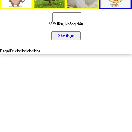
Viết liền, không dấu
Xác thực
PageID:
cbglhdlcbglbbe