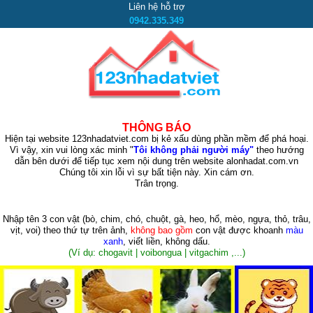
Liên hệ hỗ trợ
0942.335.349
THÔNG BÁO
Hiện tại website 123nhadatviet.com bị kẻ xấu dùng phần mềm để phá hoại.
Vì vậy, xin vui lòng xác minh "
Tôi không phải người máy"
theo hướng
dẫn bên dưới để tiếp tục xem nội dung trên website alonhadat.com.vn
Chúng tôi xin lỗi vì sự bất tiện này. Xin cám ơn.
Trân trọng.
Nhập tên 3 con vật
(bò, chim, chó, chuột, gà, heo, hổ, mèo, ngựa, thỏ, trâu,
vịt, voi)
theo thứ tự trên ảnh,
không bao gồm
con vật được khoanh
màu
xanh
, viết liền, không dấu.
(Ví dụ: chogavit | voibongua | vitgachim ,...)