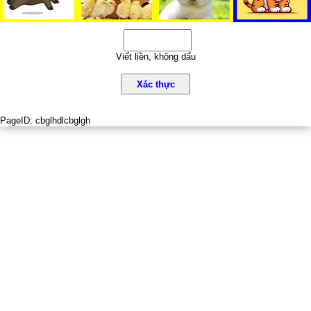
Viết liền, không dấu
Xác thực
PageID:
cbglhdlcbglgh