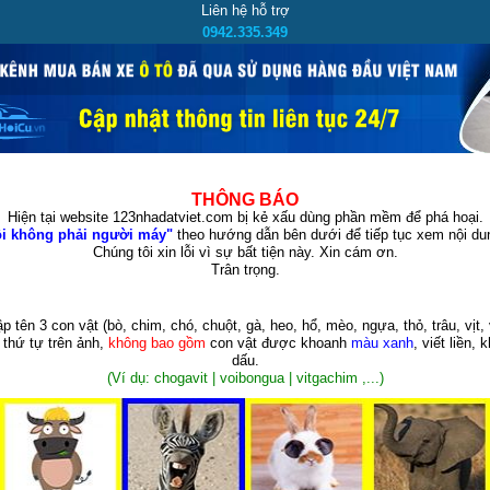
Liên hệ hỗ trợ
0942.335.349
THÔNG BÁO
Hiện tại website 123nhadatviet.com bị kẻ xấu dùng phần mềm để phá hoại.
i không phải người máy"
theo hướng dẫn bên dưới để tiếp tục xem nội dun
Chúng tôi xin lỗi vì sự bất tiện này. Xin cám ơn.
Trân trọng.
p tên 3 con vật
(bò, chim, chó, chuột, gà, heo, hổ, mèo, ngựa, thỏ, trâu, vịt, 
 thứ tự trên ảnh,
không bao gồm
con vật được khoanh
màu xanh
, viết liền, 
dấu.
(Ví dụ: chogavit | voibongua | vitgachim ,...)