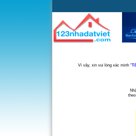
Vì vậy, xin vui lòng xác minh "
Tô
Nhậ
theo