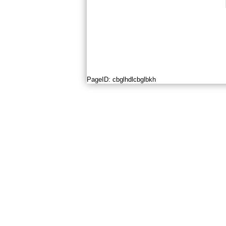
PageID:
cbglhdlcbglbkh