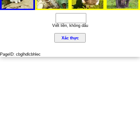
Viết liền, không dấu
Xác thực
PageID:
cbglhdlcbhlec