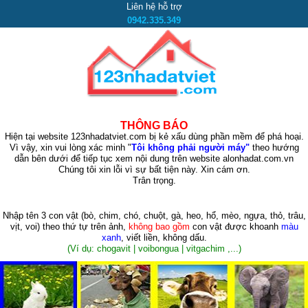
Liên hệ hỗ trợ
0942.335.349
THÔNG BÁO
Hiện tại website 123nhadatviet.com bị kẻ xấu dùng phần mềm để phá hoại.
Vì vậy, xin vui lòng xác minh "
Tôi không phải người máy"
theo hướng
dẫn bên dưới để tiếp tục xem nội dung trên website alonhadat.com.vn
Chúng tôi xin lỗi vì sự bất tiện này. Xin cám ơn.
Trân trọng.
Nhập tên 3 con vật
(bò, chim, chó, chuột, gà, heo, hổ, mèo, ngựa, thỏ, trâu,
vịt, voi)
theo thứ tự trên ảnh,
không bao gồm
con vật được khoanh
màu
xanh
, viết liền, không dấu.
(Ví dụ: chogavit | voibongua | vitgachim ,...)