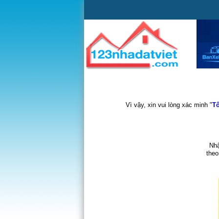
Vì vậy, xin vui lòng xác minh "
Tô
Nhậ
theo