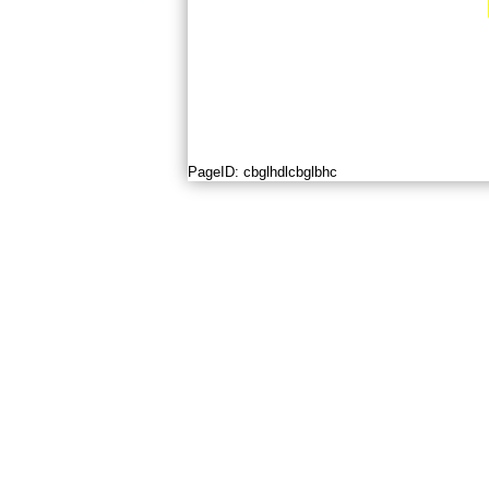
PageID:
cbglhdlcbglbhc