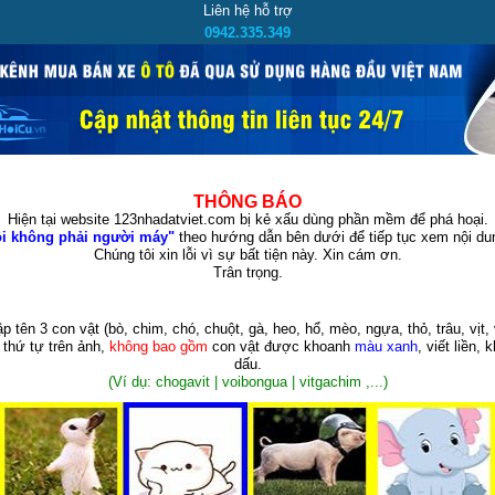
Liên hệ hỗ trợ
0942.335.349
THÔNG BÁO
Hiện tại website 123nhadatviet.com bị kẻ xấu dùng phần mềm để phá hoại.
i không phải người máy"
theo hướng dẫn bên dưới để tiếp tục xem nội dun
Chúng tôi xin lỗi vì sự bất tiện này. Xin cám ơn.
Trân trọng.
p tên 3 con vật
(bò, chim, chó, chuột, gà, heo, hổ, mèo, ngựa, thỏ, trâu, vịt, 
 thứ tự trên ảnh,
không bao gồm
con vật được khoanh
màu xanh
, viết liền, 
dấu.
(Ví dụ: chogavit | voibongua | vitgachim ,...)