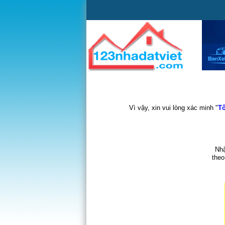
Vì vậy, xin vui lòng xác minh "
Tô
Nhậ
theo