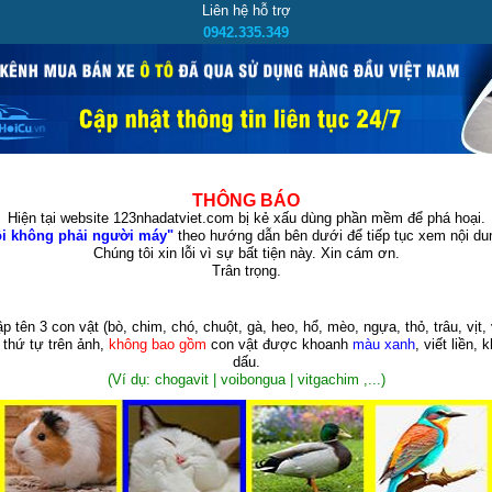
Liên hệ hỗ trợ
0942.335.349
THÔNG BÁO
Hiện tại website 123nhadatviet.com bị kẻ xấu dùng phần mềm để phá hoại.
i không phải người máy"
theo hướng dẫn bên dưới để tiếp tục xem nội dun
Chúng tôi xin lỗi vì sự bất tiện này. Xin cám ơn.
Trân trọng.
p tên 3 con vật
(bò, chim, chó, chuột, gà, heo, hổ, mèo, ngựa, thỏ, trâu, vịt, 
 thứ tự trên ảnh,
không bao gồm
con vật được khoanh
màu xanh
, viết liền, 
dấu.
(Ví dụ: chogavit | voibongua | vitgachim ,...)