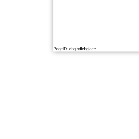
PageID:
cbglhdlcbglccc