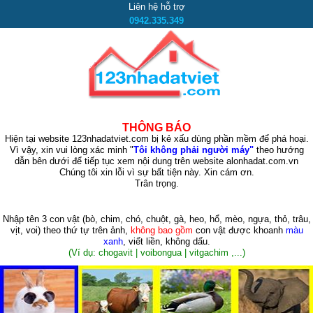
Liên hệ hỗ trợ
0942.335.349
THÔNG BÁO
Hiện tại website 123nhadatviet.com bị kẻ xấu dùng phần mềm để phá hoại.
Vì vậy, xin vui lòng xác minh "
Tôi không phải người máy"
theo hướng
dẫn bên dưới để tiếp tục xem nội dung trên website alonhadat.com.vn
Chúng tôi xin lỗi vì sự bất tiện này. Xin cám ơn.
Trân trọng.
Nhập tên 3 con vật
(bò, chim, chó, chuột, gà, heo, hổ, mèo, ngựa, thỏ, trâu,
vịt, voi)
theo thứ tự trên ảnh,
không bao gồm
con vật được khoanh
màu
xanh
, viết liền, không dấu.
(Ví dụ: chogavit | voibongua | vitgachim ,...)