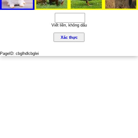
Viết liền, không dấu
Xác thực
PageID:
cbglhdlcbglei