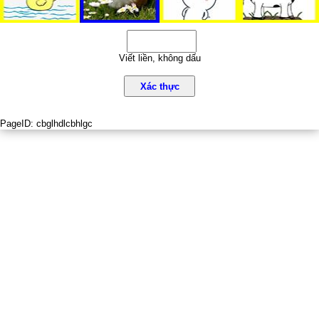
Viết liền, không dấu
Xác thực
PageID:
cbglhdlcbhlgc