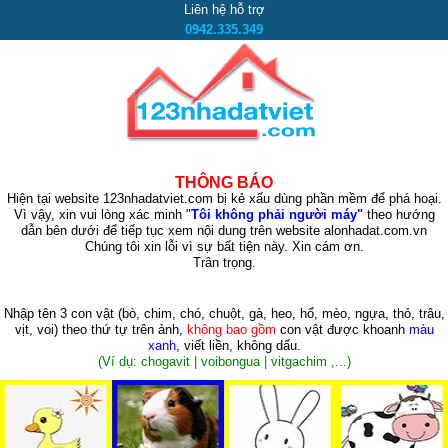
Liên hệ hỗ trợ
0942.335.349
THÔNG BÁO
Hiện tại website 123nhadatviet.com bị kẻ xấu dùng phần mềm để phá hoại.
Vì vậy, xin vui lòng xác minh "
Tôi không phải người máy"
theo hướng
dẫn bên dưới để tiếp tục xem nội dung trên website alonhadat.com.vn
Chúng tôi xin lỗi vì sự bất tiện này. Xin cám ơn.
Trân trọng.
Nhập tên 3 con vật
(bò, chim, chó, chuột, gà, heo, hổ, mèo, ngựa, thỏ, trâu,
vịt, voi)
theo thứ tự trên ảnh,
không bao gồm
con vật được khoanh
màu
xanh
, viết liền, không dấu.
(Ví dụ: chogavit | voibongua | vitgachim ,...)