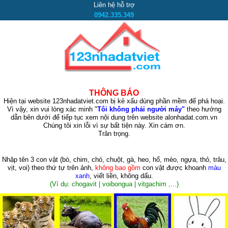
Liên hệ hỗ trợ
0942.335.349
THÔNG BÁO
Hiện tại website 123nhadatviet.com bị kẻ xấu dùng phần mềm để phá hoại.
Vì vậy, xin vui lòng xác minh "
Tôi không phải người máy"
theo hướng
dẫn bên dưới để tiếp tục xem nội dung trên website alonhadat.com.vn
Chúng tôi xin lỗi vì sự bất tiện này. Xin cám ơn.
Trân trọng.
Nhập tên 3 con vật
(bò, chim, chó, chuột, gà, heo, hổ, mèo, ngựa, thỏ, trâu,
vịt, voi)
theo thứ tự trên ảnh,
không bao gồm
con vật được khoanh
màu
xanh
, viết liền, không dấu.
(Ví dụ: chogavit | voibongua | vitgachim ,...)