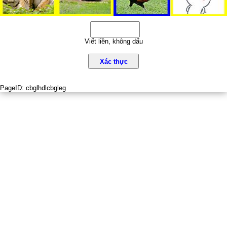
Viết liền, không dấu
Xác thực
PageID:
cbglhdlcbgleg