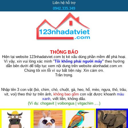
Liên hệ hỗ trợ
0942.335.349
THÔNG BÁO
Hiện tại website 123nhadatviet.com bị kẻ xấu dùng phần mềm để phá hoại.
Vì vậy, xin vui lòng xác minh "
Tôi không phải người máy"
theo hướng
dẫn bên dưới để tiếp tục xem nội dung trên website alonhadat.com.vn
Chúng tôi xin lỗi vì sự bất tiện này. Xin cám ơn.
Trân trọng.
Nhập tên 3 con vật
(bò, chim, chó, chuột, gà, heo, hổ, mèo, ngựa, thỏ, trâu,
vịt, voi)
theo thứ tự trên ảnh,
không bao gồm
con vật được khoanh
màu
xanh
, viết liền, không dấu.
(Ví dụ: chogavit | voibongua | vitgachim ,...)