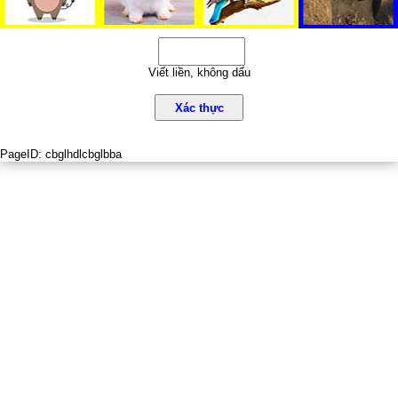
Viết liền, không dấu
Xác thực
PageID:
cbglhdlcbglbba