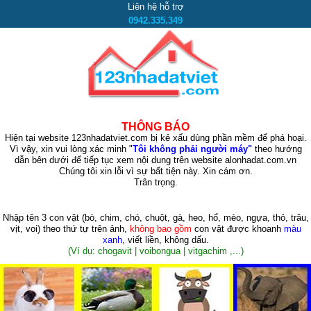
Liên hệ hỗ trợ
0942.335.349
THÔNG BÁO
Hiện tại website 123nhadatviet.com bị kẻ xấu dùng phần mềm để phá hoại.
Vì vậy, xin vui lòng xác minh "
Tôi không phải người máy"
theo hướng
dẫn bên dưới để tiếp tục xem nội dung trên website alonhadat.com.vn
Chúng tôi xin lỗi vì sự bất tiện này. Xin cám ơn.
Trân trọng.
Nhập tên 3 con vật
(bò, chim, chó, chuột, gà, heo, hổ, mèo, ngựa, thỏ, trâu,
vịt, voi)
theo thứ tự trên ảnh,
không bao gồm
con vật được khoanh
màu
xanh
, viết liền, không dấu.
(Ví dụ: chogavit | voibongua | vitgachim ,...)