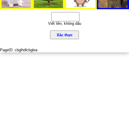
Viết liền, không dấu
Xác thực
PageID:
cbglhdlcbglea