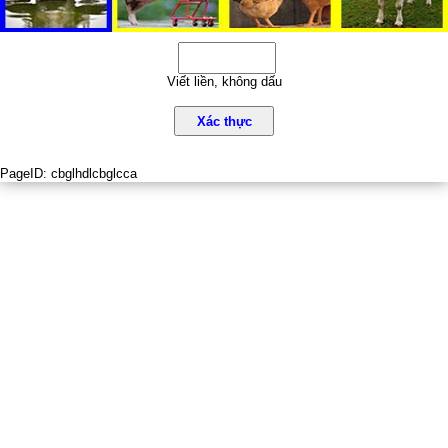
Viết liền, không dấu
Xác thực
PageID:
cbglhdlcbglcca