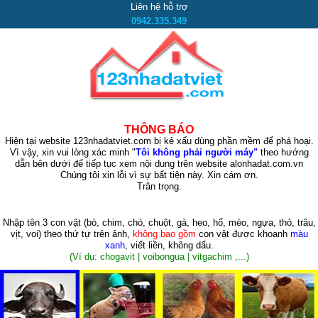
Liên hệ hỗ trợ
0942.335.349
THÔNG BÁO
Hiện tại website 123nhadatviet.com bị kẻ xấu dùng phần mềm để phá hoại.
Vì vậy, xin vui lòng xác minh "
Tôi không phải người máy"
theo hướng
dẫn bên dưới để tiếp tục xem nội dung trên website alonhadat.com.vn
Chúng tôi xin lỗi vì sự bất tiện này. Xin cám ơn.
Trân trọng.
Nhập tên 3 con vật
(bò, chim, chó, chuột, gà, heo, hổ, mèo, ngựa, thỏ, trâu,
vịt, voi)
theo thứ tự trên ảnh,
không bao gồm
con vật được khoanh
màu
xanh
, viết liền, không dấu.
(Ví dụ: chogavit | voibongua | vitgachim ,...)