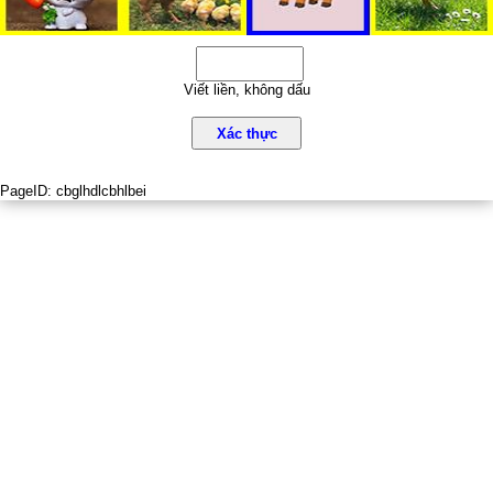
Viết liền, không dấu
Xác thực
PageID:
cbglhdlcbhlbei