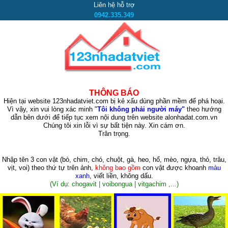
Liên hệ hỗ trợ
0942.335.349
THÔNG BÁO
Hiện tại website 123nhadatviet.com bị kẻ xấu dùng phần mềm để phá hoại.
Vì vậy, xin vui lòng xác minh "
Tôi không phải người máy"
theo hướng
dẫn bên dưới để tiếp tục xem nội dung trên website alonhadat.com.vn
Chúng tôi xin lỗi vì sự bất tiện này. Xin cám ơn.
Trân trọng.
Nhập tên 3 con vật
(bò, chim, chó, chuột, gà, heo, hổ, mèo, ngựa, thỏ, trâu,
vịt, voi)
theo thứ tự trên ảnh,
không bao gồm
con vật được khoanh
màu
xanh
, viết liền, không dấu.
(Ví dụ: chogavit | voibongua | vitgachim ,...)