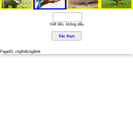
Viết liền, không dấu
Xác thực
PageID:
cbglhdlcbglbhk