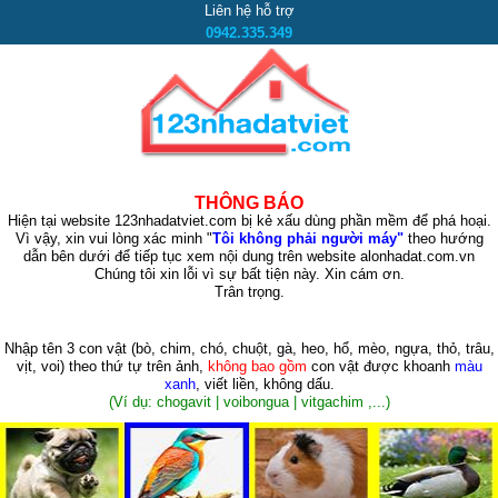
Liên hệ hỗ trợ
0942.335.349
THÔNG BÁO
Hiện tại website 123nhadatviet.com bị kẻ xấu dùng phần mềm để phá hoại.
Vì vậy, xin vui lòng xác minh "
Tôi không phải người máy"
theo hướng
dẫn bên dưới để tiếp tục xem nội dung trên website alonhadat.com.vn
Chúng tôi xin lỗi vì sự bất tiện này. Xin cám ơn.
Trân trọng.
Nhập tên 3 con vật
(bò, chim, chó, chuột, gà, heo, hổ, mèo, ngựa, thỏ, trâu,
vịt, voi)
theo thứ tự trên ảnh,
không bao gồm
con vật được khoanh
màu
xanh
, viết liền, không dấu.
(Ví dụ: chogavit | voibongua | vitgachim ,...)