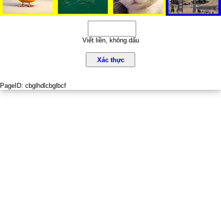
Viết liền, không dấu
Xác thực
PageID:
cbglhdlcbglbcf