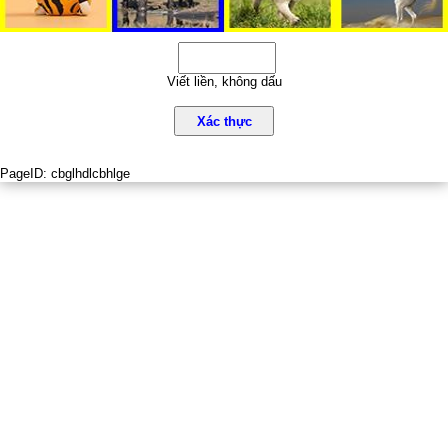
Viết liền, không dấu
Xác thực
PageID:
cbglhdlcbhlge