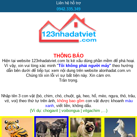
Liên hệ hỗ trợ
0942.335.349
THÔNG BÁO
Hiện tại website 123nhadatviet.com bị kẻ xấu dùng phần mềm để phá hoại.
Vì vậy, xin vui lòng xác minh "
Tôi không phải người máy"
theo hướng
dẫn bên dưới để tiếp tục xem nội dung trên website alonhadat.com.vn
Chúng tôi xin lỗi vì sự bất tiện này. Xin cám ơn.
Trân trọng.
Nhập tên 3 con vật
(bò, chim, chó, chuột, gà, heo, hổ, mèo, ngựa, thỏ, trâu,
vịt, voi)
theo thứ tự trên ảnh,
không bao gồm
con vật được khoanh
màu
xanh
, viết liền, không dấu.
(Ví dụ: chogavit | voibongua | vitgachim ,...)