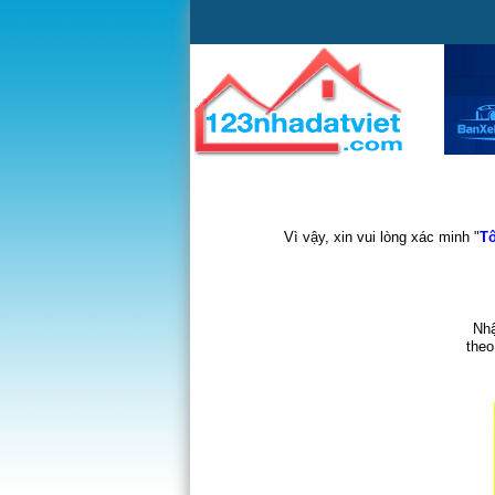
Vì vậy, xin vui lòng xác minh "
Tô
Nhậ
theo