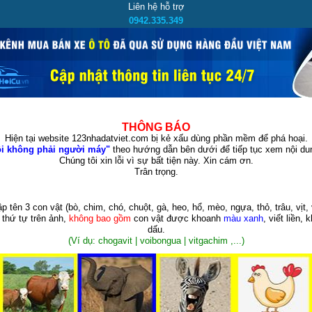
Liên hệ hỗ trợ
0942.335.349
THÔNG BÁO
Hiện tại website 123nhadatviet.com bị kẻ xấu dùng phần mềm để phá hoại.
i không phải người máy"
theo hướng dẫn bên dưới để tiếp tục xem nội dun
Chúng tôi xin lỗi vì sự bất tiện này. Xin cám ơn.
Trân trọng.
p tên 3 con vật
(bò, chim, chó, chuột, gà, heo, hổ, mèo, ngựa, thỏ, trâu, vịt, 
 thứ tự trên ảnh,
không bao gồm
con vật được khoanh
màu xanh
, viết liền, 
dấu.
(Ví dụ: chogavit | voibongua | vitgachim ,...)