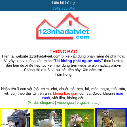
Liên hệ hỗ trợ
0942.335.349
THÔNG BÁO
Hiện tại website 123nhadatviet.com bị kẻ xấu dùng phần mềm để phá hoại.
Vì vậy, xin vui lòng xác minh "
Tôi không phải người máy"
theo hướng
dẫn bên dưới để tiếp tục xem nội dung trên website alonhadat.com.vn
Chúng tôi xin lỗi vì sự bất tiện này. Xin cám ơn.
Trân trọng.
Nhập tên 3 con vật
(bò, chim, chó, chuột, gà, heo, hổ, mèo, ngựa, thỏ, trâu,
vịt, voi)
theo thứ tự trên ảnh,
không bao gồm
con vật được khoanh
màu
xanh
, viết liền, không dấu.
(Ví dụ: chogavit | voibongua | vitgachim ,...)