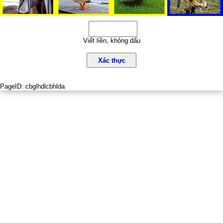
Viết liền, không dấu
Xác thực
PageID:
cbglhdlcbhlda