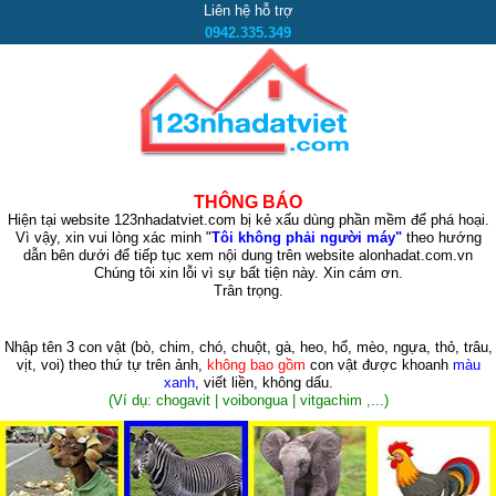
Liên hệ hỗ trợ
0942.335.349
THÔNG BÁO
Hiện tại website 123nhadatviet.com bị kẻ xấu dùng phần mềm để phá hoại.
Vì vậy, xin vui lòng xác minh "
Tôi không phải người máy"
theo hướng
dẫn bên dưới để tiếp tục xem nội dung trên website alonhadat.com.vn
Chúng tôi xin lỗi vì sự bất tiện này. Xin cám ơn.
Trân trọng.
Nhập tên 3 con vật
(bò, chim, chó, chuột, gà, heo, hổ, mèo, ngựa, thỏ, trâu,
vịt, voi)
theo thứ tự trên ảnh,
không bao gồm
con vật được khoanh
màu
xanh
, viết liền, không dấu.
(Ví dụ: chogavit | voibongua | vitgachim ,...)