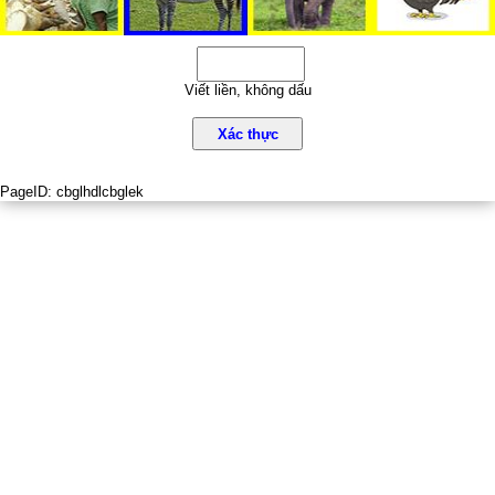
Viết liền, không dấu
Xác thực
PageID:
cbglhdlcbglek