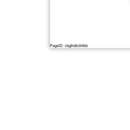
PageID:
cbglhdlcbhlbb