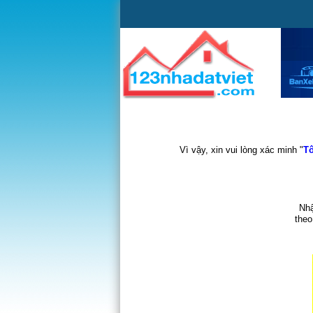
Vì vậy, xin vui lòng xác minh "
Tô
Nhậ
theo