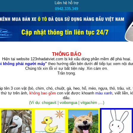
Liên hệ hỗ trợ
0942.335.349
THÔNG BÁO
Hiện tại website 123nhadatviet.com bị kẻ xấu dùng phần mềm để phá hoại.
i không phải người máy"
theo hướng dẫn bên dưới để tiếp tục xem nội dun
Chúng tôi xin lỗi vì sự bất tiện này. Xin cám ơn.
Trân trọng.
p tên 3 con vật
(bò, chim, chó, chuột, gà, heo, hổ, mèo, ngựa, thỏ, trâu, vịt, 
 thứ tự trên ảnh,
không bao gồm
con vật được khoanh
màu xanh
, viết liền, 
dấu.
(Ví dụ: chogavit | voibongua | vitgachim ,...)