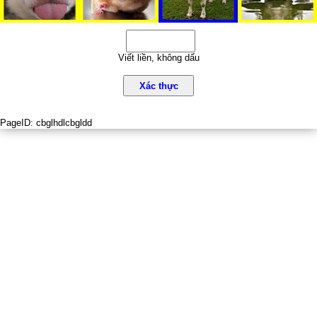
Viết liền, không dấu
Xác thực
PageID:
cbglhdlcbgldd