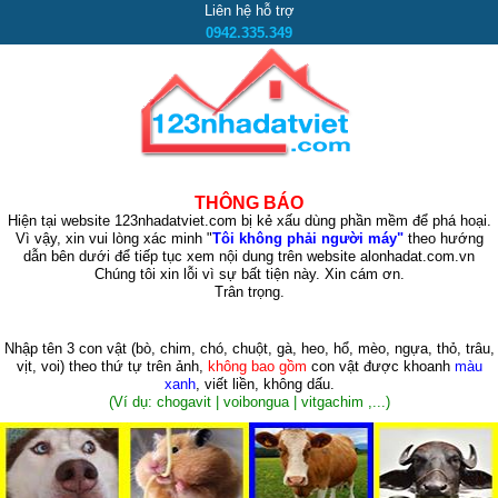
Liên hệ hỗ trợ
0942.335.349
THÔNG BÁO
Hiện tại website 123nhadatviet.com bị kẻ xấu dùng phần mềm để phá hoại.
Vì vậy, xin vui lòng xác minh "
Tôi không phải người máy"
theo hướng
dẫn bên dưới để tiếp tục xem nội dung trên website alonhadat.com.vn
Chúng tôi xin lỗi vì sự bất tiện này. Xin cám ơn.
Trân trọng.
Nhập tên 3 con vật
(bò, chim, chó, chuột, gà, heo, hổ, mèo, ngựa, thỏ, trâu,
vịt, voi)
theo thứ tự trên ảnh,
không bao gồm
con vật được khoanh
màu
xanh
, viết liền, không dấu.
(Ví dụ: chogavit | voibongua | vitgachim ,...)