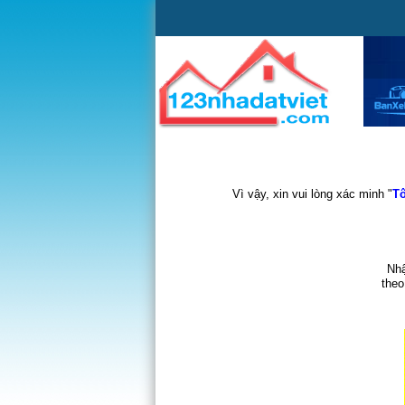
Vì vậy, xin vui lòng xác minh "
Tô
Nhậ
theo