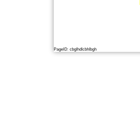
PageID:
cbglhdlcbhlbgh