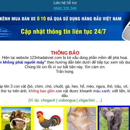
Liên hệ hỗ trợ
0942.335.349
THÔNG BÁO
Hiện tại website 123nhadatviet.com bị kẻ xấu dùng phần mềm để phá hoại.
i không phải người máy"
theo hướng dẫn bên dưới để tiếp tục xem nội dun
Chúng tôi xin lỗi vì sự bất tiện này. Xin cám ơn.
Trân trọng.
p tên 3 con vật
(bò, chim, chó, chuột, gà, heo, hổ, mèo, ngựa, thỏ, trâu, vịt, 
 thứ tự trên ảnh,
không bao gồm
con vật được khoanh
màu xanh
, viết liền, 
dấu.
(Ví dụ: chogavit | voibongua | vitgachim ,...)