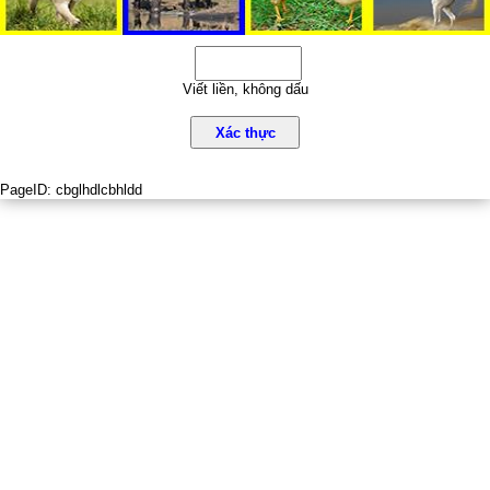
Viết liền, không dấu
Xác thực
PageID:
cbglhdlcbhldd