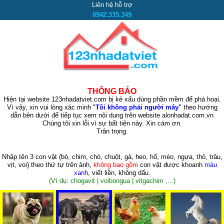
Liên hệ hỗ trợ
0942.335.349
THÔNG BÁO
Hiện tại website 123nhadatviet.com bị kẻ xấu dùng phần mềm để phá hoại.
Vì vậy, xin vui lòng xác minh "
Tôi không phải người máy"
theo hướng
dẫn bên dưới để tiếp tục xem nội dung trên website alonhadat.com.vn
Chúng tôi xin lỗi vì sự bất tiện này. Xin cám ơn.
Trân trọng.
Nhập tên 3 con vật
(bò, chim, chó, chuột, gà, heo, hổ, mèo, ngựa, thỏ, trâu,
vịt, voi)
theo thứ tự trên ảnh,
không bao gồm
con vật được khoanh
màu
xanh
, viết liền, không dấu.
(Ví dụ: chogavit | voibongua | vitgachim ,...)