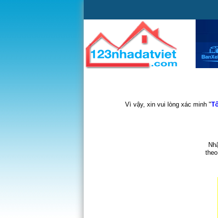
Vì vậy, xin vui lòng xác minh "
Tô
Nhậ
theo