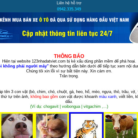
Liên hệ hỗ trợ
0942.335.349
THÔNG BÁO
Hiện tại website 123nhadatviet.com bị kẻ xấu dùng phần mềm để phá hoại.
i không phải người máy"
theo hướng dẫn bên dưới để tiếp tục xem nội dun
Chúng tôi xin lỗi vì sự bất tiện này. Xin cám ơn.
Trân trọng.
p tên 3 con vật
(bò, chim, chó, chuột, gà, heo, hổ, mèo, ngựa, thỏ, trâu, vịt, 
 thứ tự trên ảnh,
không bao gồm
con vật được khoanh
màu xanh
, viết liền, 
dấu.
(Ví dụ: chogavit | voibongua | vitgachim ,...)