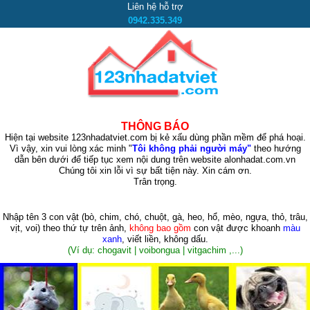
Liên hệ hỗ trợ
0942.335.349
THÔNG BÁO
Hiện tại website 123nhadatviet.com bị kẻ xấu dùng phần mềm để phá hoại.
Vì vậy, xin vui lòng xác minh "
Tôi không phải người máy"
theo hướng
dẫn bên dưới để tiếp tục xem nội dung trên website alonhadat.com.vn
Chúng tôi xin lỗi vì sự bất tiện này. Xin cám ơn.
Trân trọng.
Nhập tên 3 con vật
(bò, chim, chó, chuột, gà, heo, hổ, mèo, ngựa, thỏ, trâu,
vịt, voi)
theo thứ tự trên ảnh,
không bao gồm
con vật được khoanh
màu
xanh
, viết liền, không dấu.
(Ví dụ: chogavit | voibongua | vitgachim ,...)