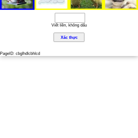
Viết liền, không dấu
Xác thực
PageID:
cbglhdlcbhlcd