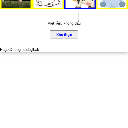
Viết liền, không dấu
Xác thực
PageID:
cbglhdlcbglbak