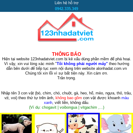
Liên hệ hỗ trợ
0942.335.349
THÔNG BÁO
Hiện tại website 123nhadatviet.com bị kẻ xấu dùng phần mềm để phá hoại.
Vì vậy, xin vui lòng xác minh "
Tôi không phải người máy"
theo hướng
dẫn bên dưới để tiếp tục xem nội dung trên website alonhadat.com.vn
Chúng tôi xin lỗi vì sự bất tiện này. Xin cám ơn.
Trân trọng.
Nhập tên 3 con vật
(bò, chim, chó, chuột, gà, heo, hổ, mèo, ngựa, thỏ, trâu,
vịt, voi)
theo thứ tự trên ảnh,
không bao gồm
con vật được khoanh
màu
xanh
, viết liền, không dấu.
(Ví dụ: chogavit | voibongua | vitgachim ,...)