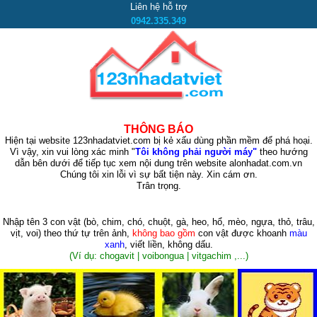
Liên hệ hỗ trợ
0942.335.349
THÔNG BÁO
Hiện tại website 123nhadatviet.com bị kẻ xấu dùng phần mềm để phá hoại.
Vì vậy, xin vui lòng xác minh "
Tôi không phải người máy"
theo hướng
dẫn bên dưới để tiếp tục xem nội dung trên website alonhadat.com.vn
Chúng tôi xin lỗi vì sự bất tiện này. Xin cám ơn.
Trân trọng.
Nhập tên 3 con vật
(bò, chim, chó, chuột, gà, heo, hổ, mèo, ngựa, thỏ, trâu,
vịt, voi)
theo thứ tự trên ảnh,
không bao gồm
con vật được khoanh
màu
xanh
, viết liền, không dấu.
(Ví dụ: chogavit | voibongua | vitgachim ,...)