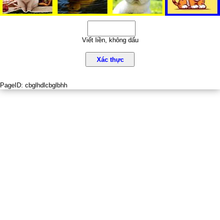
Viết liền, không dấu
Xác thực
PageID:
cbglhdlcbglbhh