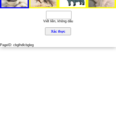
Viết liền, không dấu
Xác thực
PageID:
cbglhdlcbgleg