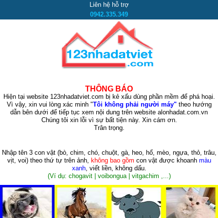
Liên hệ hỗ trợ
0942.335.349
THÔNG BÁO
Hiện tại website 123nhadatviet.com bị kẻ xấu dùng phần mềm để phá hoại.
Vì vậy, xin vui lòng xác minh "
Tôi không phải người máy"
theo hướng
dẫn bên dưới để tiếp tục xem nội dung trên website alonhadat.com.vn
Chúng tôi xin lỗi vì sự bất tiện này. Xin cám ơn.
Trân trọng.
Nhập tên 3 con vật
(bò, chim, chó, chuột, gà, heo, hổ, mèo, ngựa, thỏ, trâu,
vịt, voi)
theo thứ tự trên ảnh,
không bao gồm
con vật được khoanh
màu
xanh
, viết liền, không dấu.
(Ví dụ: chogavit | voibongua | vitgachim ,...)