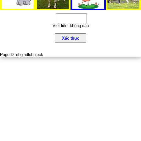
Viết liền, không dấu
Xác thực
PageID:
cbglhdlcbhlbck