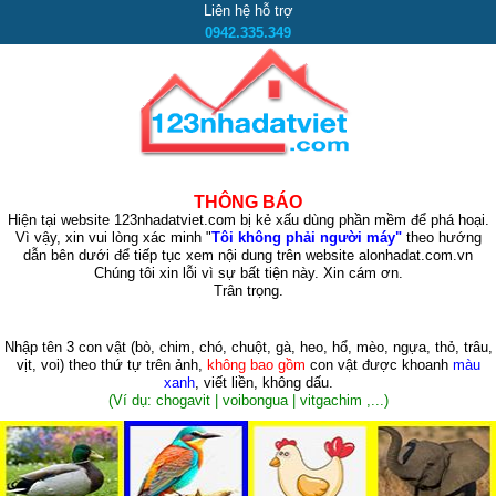
Liên hệ hỗ trợ
0942.335.349
THÔNG BÁO
Hiện tại website 123nhadatviet.com bị kẻ xấu dùng phần mềm để phá hoại.
Vì vậy, xin vui lòng xác minh "
Tôi không phải người máy"
theo hướng
dẫn bên dưới để tiếp tục xem nội dung trên website alonhadat.com.vn
Chúng tôi xin lỗi vì sự bất tiện này. Xin cám ơn.
Trân trọng.
Nhập tên 3 con vật
(bò, chim, chó, chuột, gà, heo, hổ, mèo, ngựa, thỏ, trâu,
vịt, voi)
theo thứ tự trên ảnh,
không bao gồm
con vật được khoanh
màu
xanh
, viết liền, không dấu.
(Ví dụ: chogavit | voibongua | vitgachim ,...)