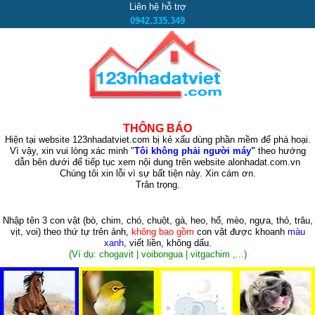
Liên hệ hỗ trợ
0942.335.349
THÔNG BÁO
Hiện tại website 123nhadatviet.com bị kẻ xấu dùng phần mềm để phá hoại.
Vì vậy, xin vui lòng xác minh "
Tôi không phải người máy"
theo hướng
dẫn bên dưới để tiếp tục xem nội dung trên website alonhadat.com.vn
Chúng tôi xin lỗi vì sự bất tiện này. Xin cám ơn.
Trân trọng.
Nhập tên 3 con vật
(bò, chim, chó, chuột, gà, heo, hổ, mèo, ngựa, thỏ, trâu,
vịt, voi)
theo thứ tự trên ảnh,
không bao gồm
con vật được khoanh
màu
xanh
, viết liền, không dấu.
(Ví dụ: chogavit | voibongua | vitgachim ,...)