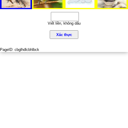
Viết liền, không dấu
Xác thực
PageID:
cbglhdlcbhlbck