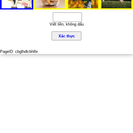
Viết liền, không dấu
Xác thực
PageID:
cbglhdlcbhlfe