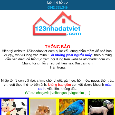
Liên hệ hỗ trợ
0942.335.349
THÔNG BÁO
Hiện tại website 123nhadatviet.com bị kẻ xấu dùng phần mềm để phá hoại.
Vì vậy, xin vui lòng xác minh "
Tôi không phải người máy"
theo hướng
dẫn bên dưới để tiếp tục xem nội dung trên website alonhadat.com.vn
Chúng tôi xin lỗi vì sự bất tiện này. Xin cám ơn.
Trân trọng.
Nhập tên 3 con vật
(bò, chim, chó, chuột, gà, heo, hổ, mèo, ngựa, thỏ, trâu,
vịt, voi)
theo thứ tự trên ảnh,
không bao gồm
con vật được khoanh
màu
xanh
, viết liền, không dấu.
(Ví dụ: chogavit | voibongua | vitgachim ,...)