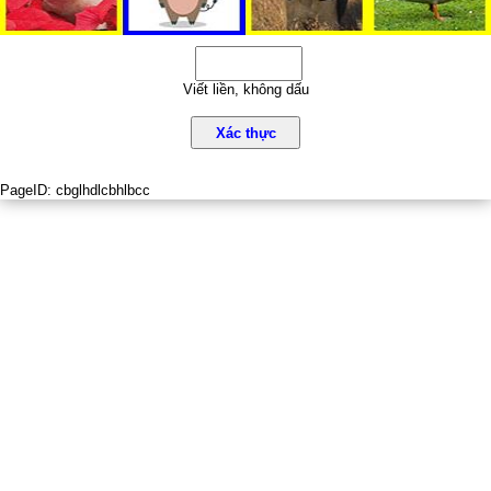
Viết liền, không dấu
Xác thực
PageID:
cbglhdlcbhlbcc