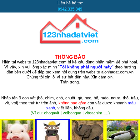
Liên hệ hỗ trợ
0942.335.349
THÔNG BÁO
Hiện tại website 123nhadatviet.com bị kẻ xấu dùng phần mềm để phá hoại.
Vì vậy, xin vui lòng xác minh "
Tôi không phải người máy"
theo hướng
dẫn bên dưới để tiếp tục xem nội dung trên website alonhadat.com.vn
Chúng tôi xin lỗi vì sự bất tiện này. Xin cám ơn.
Trân trọng.
Nhập tên 3 con vật
(bò, chim, chó, chuột, gà, heo, hổ, mèo, ngựa, thỏ, trâu,
vịt, voi)
theo thứ tự trên ảnh,
không bao gồm
con vật được khoanh
màu
xanh
, viết liền, không dấu.
(Ví dụ: chogavit | voibongua | vitgachim ,...)