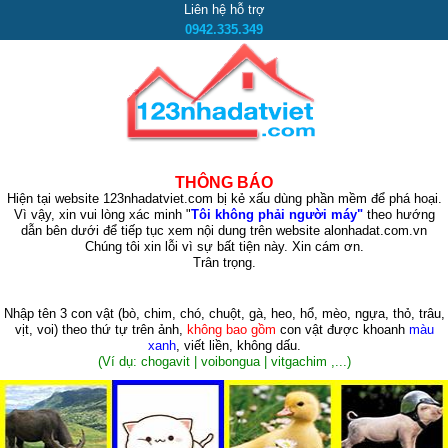
Liên hệ hỗ trợ
0942.335.349
THÔNG BÁO
Hiện tại website 123nhadatviet.com bị kẻ xấu dùng phần mềm để phá hoại.
Vì vậy, xin vui lòng xác minh "
Tôi không phải người máy"
theo hướng
dẫn bên dưới để tiếp tục xem nội dung trên website alonhadat.com.vn
Chúng tôi xin lỗi vì sự bất tiện này. Xin cám ơn.
Trân trọng.
Nhập tên 3 con vật
(bò, chim, chó, chuột, gà, heo, hổ, mèo, ngựa, thỏ, trâu,
vịt, voi)
theo thứ tự trên ảnh,
không bao gồm
con vật được khoanh
màu
xanh
, viết liền, không dấu.
(Ví dụ: chogavit | voibongua | vitgachim ,...)