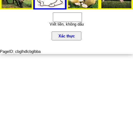
Viết liền, không dấu
Xác thực
PageID:
cbglhdlcbglbba