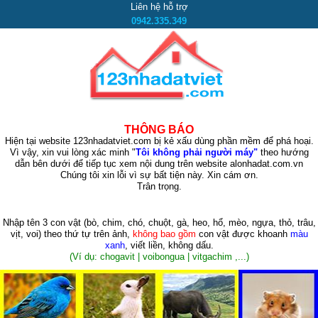
Liên hệ hỗ trợ
0942.335.349
THÔNG BÁO
Hiện tại website 123nhadatviet.com bị kẻ xấu dùng phần mềm để phá hoại.
Vì vậy, xin vui lòng xác minh "
Tôi không phải người máy"
theo hướng
dẫn bên dưới để tiếp tục xem nội dung trên website alonhadat.com.vn
Chúng tôi xin lỗi vì sự bất tiện này. Xin cám ơn.
Trân trọng.
Nhập tên 3 con vật
(bò, chim, chó, chuột, gà, heo, hổ, mèo, ngựa, thỏ, trâu,
vịt, voi)
theo thứ tự trên ảnh,
không bao gồm
con vật được khoanh
màu
xanh
, viết liền, không dấu.
(Ví dụ: chogavit | voibongua | vitgachim ,...)