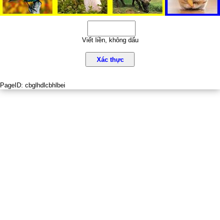
Viết liền, không dấu
Xác thực
PageID:
cbglhdlcbhlbei