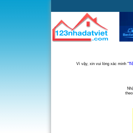
Vì vậy, xin vui lòng xác minh "
Tô
Nhậ
theo