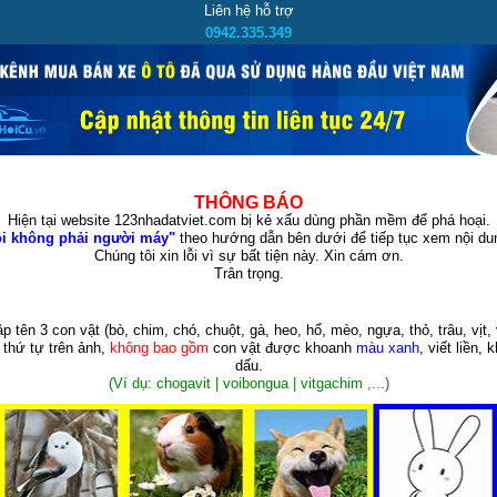
Liên hệ hỗ trợ
0942.335.349
THÔNG BÁO
Hiện tại website 123nhadatviet.com bị kẻ xấu dùng phần mềm để phá hoại.
i không phải người máy"
theo hướng dẫn bên dưới để tiếp tục xem nội dun
Chúng tôi xin lỗi vì sự bất tiện này. Xin cám ơn.
Trân trọng.
p tên 3 con vật
(bò, chim, chó, chuột, gà, heo, hổ, mèo, ngựa, thỏ, trâu, vịt, 
 thứ tự trên ảnh,
không bao gồm
con vật được khoanh
màu xanh
, viết liền, 
dấu.
(Ví dụ: chogavit | voibongua | vitgachim ,...)