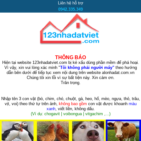
Liên hệ hỗ trợ
0942.335.349
THÔNG BÁO
Hiện tại website 123nhadatviet.com bị kẻ xấu dùng phần mềm để phá hoại.
Vì vậy, xin vui lòng xác minh "
Tôi không phải người máy"
theo hướng
dẫn bên dưới để tiếp tục xem nội dung trên website alonhadat.com.vn
Chúng tôi xin lỗi vì sự bất tiện này. Xin cám ơn.
Trân trọng.
Nhập tên 3 con vật
(bò, chim, chó, chuột, gà, heo, hổ, mèo, ngựa, thỏ, trâu,
vịt, voi)
theo thứ tự trên ảnh,
không bao gồm
con vật được khoanh
màu
xanh
, viết liền, không dấu.
(Ví dụ: chogavit | voibongua | vitgachim ,...)