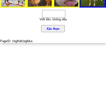
Viết liền, không dấu
Xác thực
PageID:
cbglhdlcbglbka