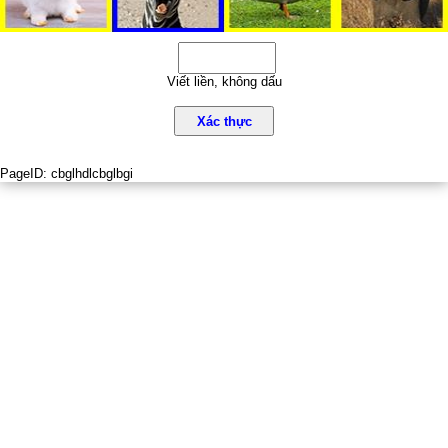
Viết liền, không dấu
Xác thực
PageID:
cbglhdlcbglbgi