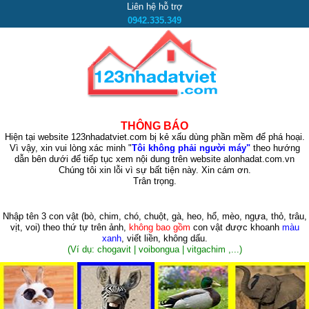
Liên hệ hỗ trợ
0942.335.349
THÔNG BÁO
Hiện tại website 123nhadatviet.com bị kẻ xấu dùng phần mềm để phá hoại.
Vì vậy, xin vui lòng xác minh "
Tôi không phải người máy"
theo hướng
dẫn bên dưới để tiếp tục xem nội dung trên website alonhadat.com.vn
Chúng tôi xin lỗi vì sự bất tiện này. Xin cám ơn.
Trân trọng.
Nhập tên 3 con vật
(bò, chim, chó, chuột, gà, heo, hổ, mèo, ngựa, thỏ, trâu,
vịt, voi)
theo thứ tự trên ảnh,
không bao gồm
con vật được khoanh
màu
xanh
, viết liền, không dấu.
(Ví dụ: chogavit | voibongua | vitgachim ,...)