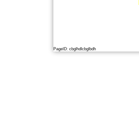
PageID:
cbglhdlcbglbdh