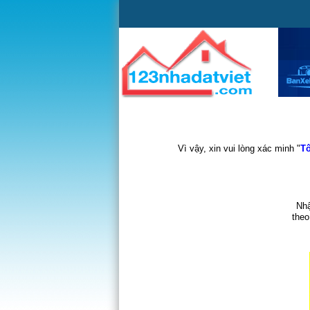
Vì vậy, xin vui lòng xác minh "
Tô
Nhậ
theo