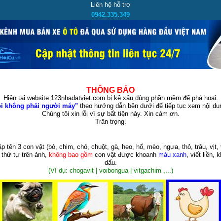
Liên hệ hỗ trợ
0942.335.349
THÔNG BÁO
Hiện tại website 123nhadatviet.com bị kẻ xấu dùng phần mềm để phá hoại.
i không phải người máy"
theo hướng dẫn bên dưới để tiếp tục xem nội dun
Chúng tôi xin lỗi vì sự bất tiện này. Xin cám ơn.
Trân trọng.
p tên 3 con vật
(bò, chim, chó, chuột, gà, heo, hổ, mèo, ngựa, thỏ, trâu, vịt, 
 thứ tự trên ảnh,
không bao gồm
con vật được khoanh
màu xanh
, viết liền, 
dấu.
(Ví dụ: chogavit | voibongua | vitgachim ,...)