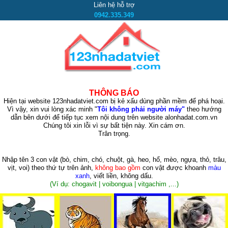
Liên hệ hỗ trợ
0942.335.349
THÔNG BÁO
Hiện tại website 123nhadatviet.com bị kẻ xấu dùng phần mềm để phá hoại.
Vì vậy, xin vui lòng xác minh "
Tôi không phải người máy"
theo hướng
dẫn bên dưới để tiếp tục xem nội dung trên website alonhadat.com.vn
Chúng tôi xin lỗi vì sự bất tiện này. Xin cám ơn.
Trân trọng.
Nhập tên 3 con vật
(bò, chim, chó, chuột, gà, heo, hổ, mèo, ngựa, thỏ, trâu,
vịt, voi)
theo thứ tự trên ảnh,
không bao gồm
con vật được khoanh
màu
xanh
, viết liền, không dấu.
(Ví dụ: chogavit | voibongua | vitgachim ,...)