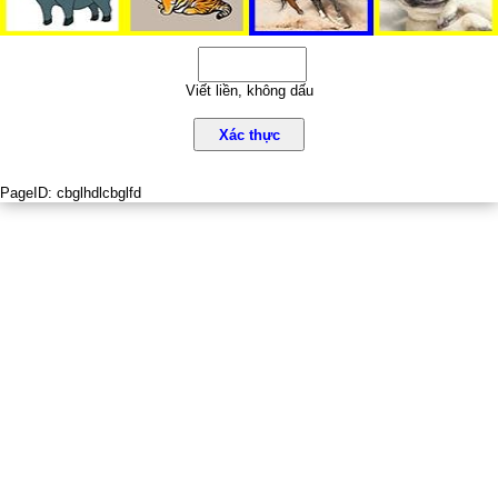
Viết liền, không dấu
Xác thực
PageID:
cbglhdlcbglfd