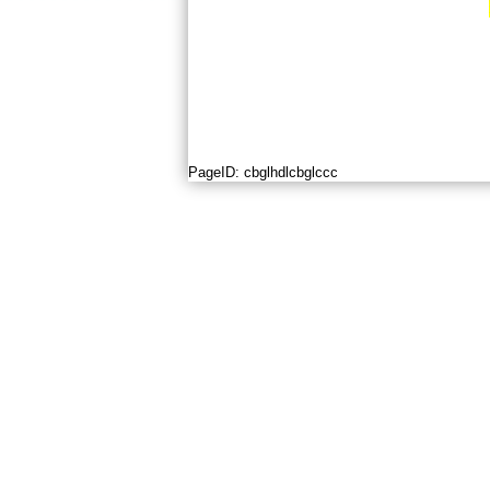
PageID:
cbglhdlcbglccc