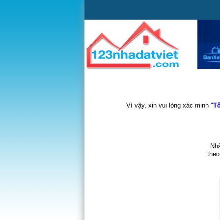
Vì vậy, xin vui lòng xác minh "
Tô
Nhậ
theo