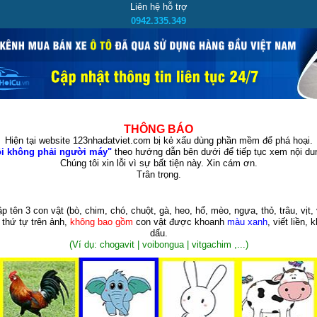
Liên hệ hỗ trợ
0942.335.349
THÔNG BÁO
Hiện tại website 123nhadatviet.com bị kẻ xấu dùng phần mềm để phá hoại.
i không phải người máy"
theo hướng dẫn bên dưới để tiếp tục xem nội dun
Chúng tôi xin lỗi vì sự bất tiện này. Xin cám ơn.
Trân trọng.
p tên 3 con vật
(bò, chim, chó, chuột, gà, heo, hổ, mèo, ngựa, thỏ, trâu, vịt, 
 thứ tự trên ảnh,
không bao gồm
con vật được khoanh
màu xanh
, viết liền, 
dấu.
(Ví dụ: chogavit | voibongua | vitgachim ,...)