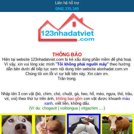
Liên hệ hỗ trợ
0942.335.349
THÔNG BÁO
Hiện tại website 123nhadatviet.com bị kẻ xấu dùng phần mềm để phá hoại.
Vì vậy, xin vui lòng xác minh "
Tôi không phải người máy"
theo hướng
dẫn bên dưới để tiếp tục xem nội dung trên website alonhadat.com.vn
Chúng tôi xin lỗi vì sự bất tiện này. Xin cám ơn.
Trân trọng.
Nhập tên 3 con vật
(bò, chim, chó, chuột, gà, heo, hổ, mèo, ngựa, thỏ, trâu,
vịt, voi)
theo thứ tự trên ảnh,
không bao gồm
con vật được khoanh
màu
xanh
, viết liền, không dấu.
(Ví dụ: chogavit | voibongua | vitgachim ,...)