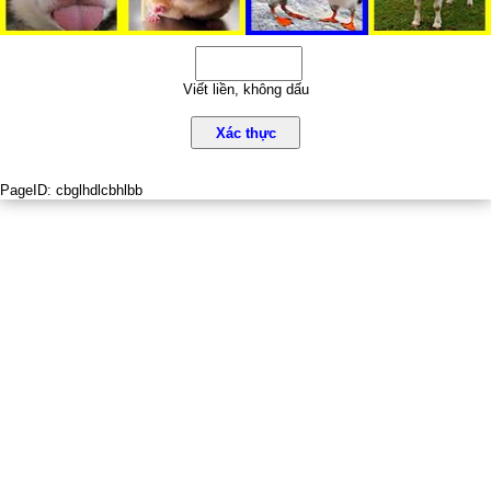
Viết liền, không dấu
Xác thực
PageID:
cbglhdlcbhlbb