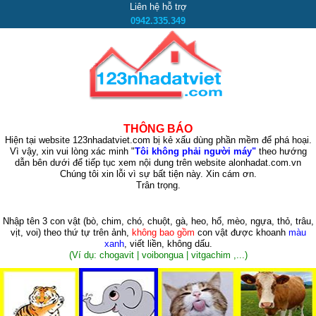
Liên hệ hỗ trợ
0942.335.349
THÔNG BÁO
Hiện tại website 123nhadatviet.com bị kẻ xấu dùng phần mềm để phá hoại.
Vì vậy, xin vui lòng xác minh "
Tôi không phải người máy"
theo hướng
dẫn bên dưới để tiếp tục xem nội dung trên website alonhadat.com.vn
Chúng tôi xin lỗi vì sự bất tiện này. Xin cám ơn.
Trân trọng.
Nhập tên 3 con vật
(bò, chim, chó, chuột, gà, heo, hổ, mèo, ngựa, thỏ, trâu,
vịt, voi)
theo thứ tự trên ảnh,
không bao gồm
con vật được khoanh
màu
xanh
, viết liền, không dấu.
(Ví dụ: chogavit | voibongua | vitgachim ,...)