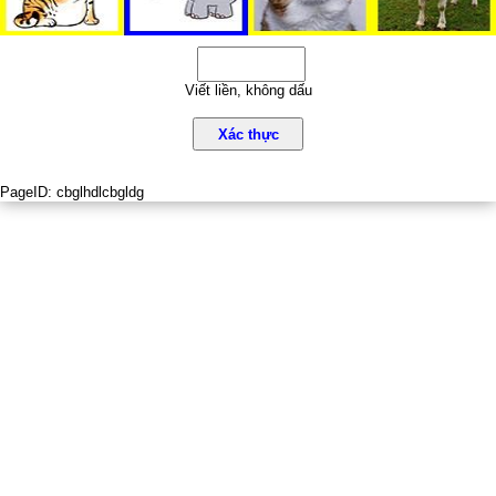
Viết liền, không dấu
Xác thực
PageID:
cbglhdlcbgldg