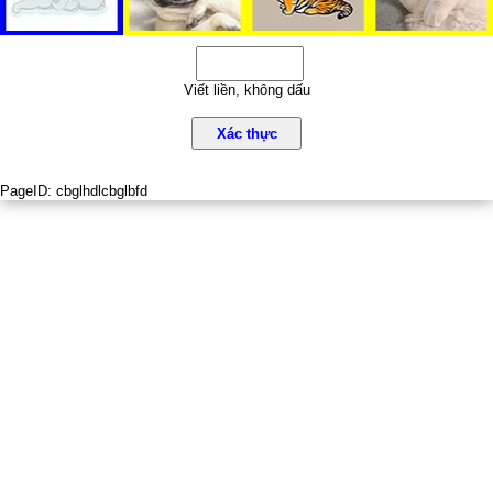
Viết liền, không dấu
Xác thực
PageID:
cbglhdlcbglbfd