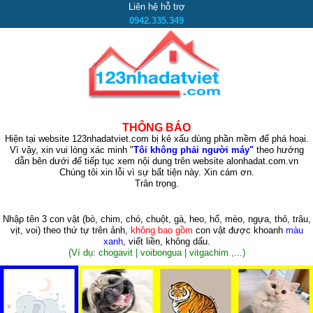
Liên hệ hỗ trợ
0942.335.349
THÔNG BÁO
Hiện tại website 123nhadatviet.com bị kẻ xấu dùng phần mềm để phá hoại.
Vì vậy, xin vui lòng xác minh "
Tôi không phải người máy"
theo hướng
dẫn bên dưới để tiếp tục xem nội dung trên website alonhadat.com.vn
Chúng tôi xin lỗi vì sự bất tiện này. Xin cám ơn.
Trân trọng.
Nhập tên 3 con vật
(bò, chim, chó, chuột, gà, heo, hổ, mèo, ngựa, thỏ, trâu,
vịt, voi)
theo thứ tự trên ảnh,
không bao gồm
con vật được khoanh
màu
xanh
, viết liền, không dấu.
(Ví dụ: chogavit | voibongua | vitgachim ,...)