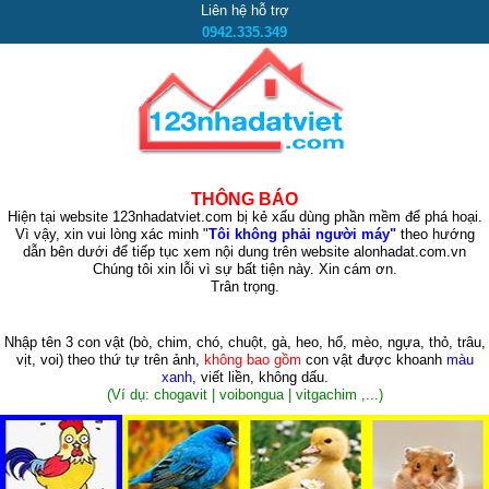
Liên hệ hỗ trợ
0942.335.349
THÔNG BÁO
Hiện tại website 123nhadatviet.com bị kẻ xấu dùng phần mềm để phá hoại.
Vì vậy, xin vui lòng xác minh "
Tôi không phải người máy"
theo hướng
dẫn bên dưới để tiếp tục xem nội dung trên website alonhadat.com.vn
Chúng tôi xin lỗi vì sự bất tiện này. Xin cám ơn.
Trân trọng.
Nhập tên 3 con vật
(bò, chim, chó, chuột, gà, heo, hổ, mèo, ngựa, thỏ, trâu,
vịt, voi)
theo thứ tự trên ảnh,
không bao gồm
con vật được khoanh
màu
xanh
, viết liền, không dấu.
(Ví dụ: chogavit | voibongua | vitgachim ,...)