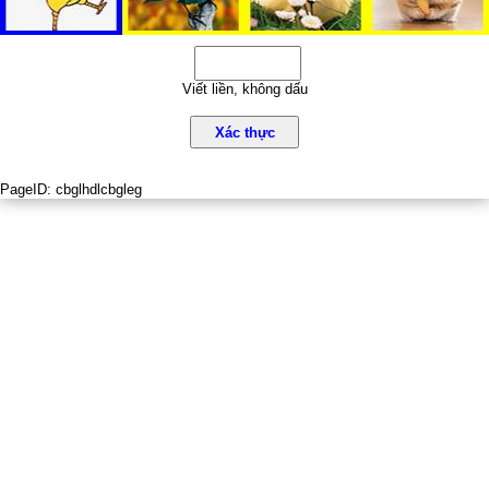
Viết liền, không dấu
Xác thực
PageID:
cbglhdlcbgleg