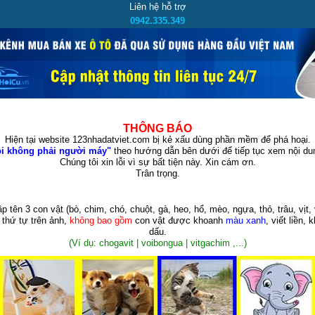
Liên hệ hỗ trợ
0942.335.349
THÔNG BÁO
Hiện tại website 123nhadatviet.com bị kẻ xấu dùng phần mềm để phá hoại.
i không phải người máy"
theo hướng dẫn bên dưới để tiếp tục xem nội dun
Chúng tôi xin lỗi vì sự bất tiện này. Xin cám ơn.
Trân trọng.
p tên 3 con vật
(bò, chim, chó, chuột, gà, heo, hổ, mèo, ngựa, thỏ, trâu, vịt, 
 thứ tự trên ảnh,
không bao gồm
con vật được khoanh
màu xanh
, viết liền, 
dấu.
(Ví dụ: chogavit | voibongua | vitgachim ,...)