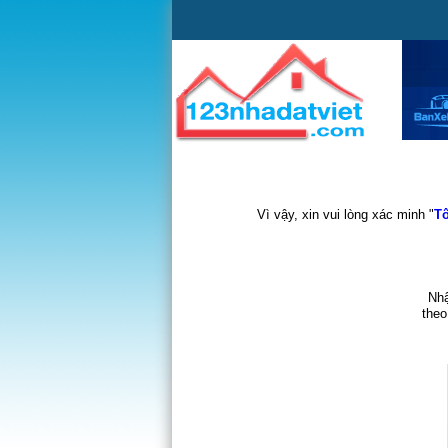
Vì vậy, xin vui lòng xác minh "
Tô
Nhậ
theo