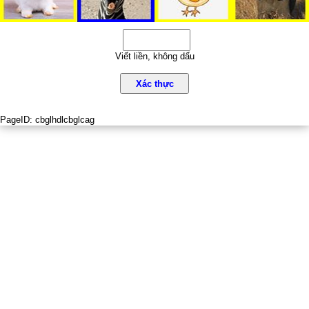
Viết liền, không dấu
Xác thực
PageID:
cbglhdlcbglcag