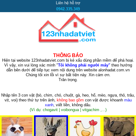
Liên hệ hỗ trợ
0942.335.349
THÔNG BÁO
Hiện tại website 123nhadatviet.com bị kẻ xấu dùng phần mềm để phá hoại.
Vì vậy, xin vui lòng xác minh "
Tôi không phải người máy"
theo hướng
dẫn bên dưới để tiếp tục xem nội dung trên website alonhadat.com.vn
Chúng tôi xin lỗi vì sự bất tiện này. Xin cám ơn.
Trân trọng.
Nhập tên 3 con vật
(bò, chim, chó, chuột, gà, heo, hổ, mèo, ngựa, thỏ, trâu,
vịt, voi)
theo thứ tự trên ảnh,
không bao gồm
con vật được khoanh
màu
xanh
, viết liền, không dấu.
(Ví dụ: chogavit | voibongua | vitgachim ,...)